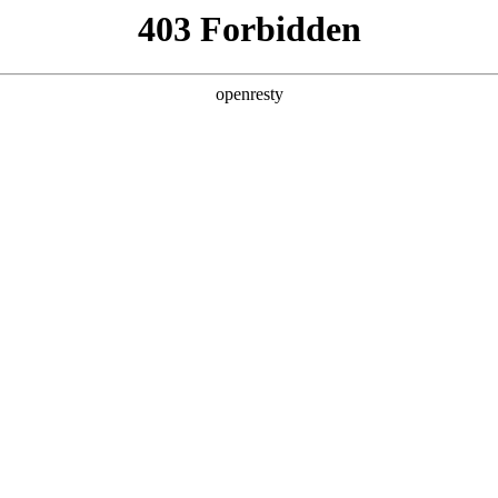
型
全球业务
新闻资讯
智能新能源
Hi4
投资者关系
亚洲
丹 科威特 黎巴嫩 孟加拉国 马来西亚 尼泊尔 卡塔尔 沙特阿拉伯 叙利亚 泰
欧洲
兰 意大利 英国
美洲
牙买加 墨西哥 乌拉圭 智利