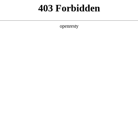
亚洲
丹 科威特 黎巴嫩 孟加拉国 马来西亚 尼泊尔 卡塔尔 沙特阿拉伯 叙利亚 泰
欧洲
兰 意大利 英国
美洲